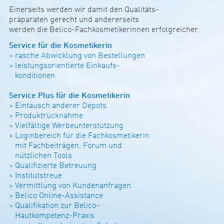
Einer­seits werden wir damit den Qua­li­täts-
präpa­raten gerecht und ande­rer­seits
werden die Belico-Fach­kos­me­ti­ke­rinnen erfolg­rei­cher.
Ser­vice für die Kos­me­ti­kerin
> rasche Abwick­lung von Bestel­lungen
> leis­tungs­o­ri­en­tierte Ein­kaufs-
kon­di­tionen
Ser­vice Plus für die Kos­me­ti­kerin
> Ein­tausch anderer Depots
> Pro­dukt­rück­nahme
> Viel­fäl­tige Wer­be­un­ter­stüt­zung
> Log­in­be­reich für die Fach­kos­me­ti­kerin
mit Fach­bei­trägen, Forum und
nütz­li­chen Tools
> Qua­li­fi­zierte Bet­reuung
> Insti­tut­st­reue
> Ver­mitt­lung von Kun­den­an­fragen
> Belico Online-Assi­s­tance
> Qua­li­fi­ka­tion zur Belico-
Haut­kom­pe­tenz-Praxis