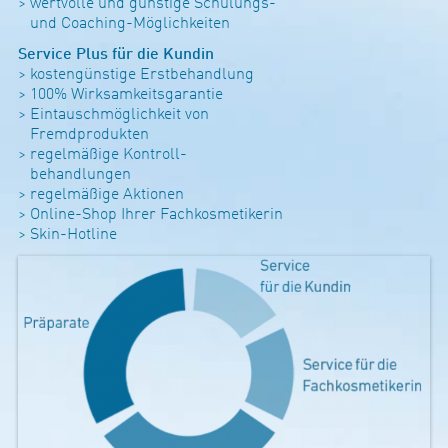
> wert­volle und güns­tige Schu­lungs-
und Coa­ching-Mög­lich­keiten
Ser­vice Plus für die Kundin
> kos­ten­güns­tige Erst­be­hand­lung
> 100% Wirk­sam­keits­ga­rantie
> Ein­tau­sch­mög­lich­keit von
Fremd­pro­dukten
> regel­mä­ßige Kon­troll-
behand­lungen
> regel­mä­ßige Aktionen
> Online-Shop Ihrer Fach­kos­me­ti­kerin
> Skin-Hot­line