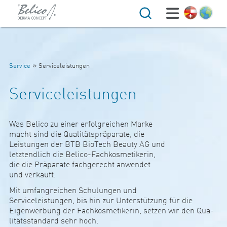
Suche
»
Service
Serviceleistungen
Serviceleistungen
Was Belico zu einer erfolg­rei­chen Marke
macht sind die Qua­li­tät­spräpa­rate, die
Leis­tungen der BTB Bio­Tech Beauty AG und
letzt­end­lich die Belico-Fach­kos­me­ti­kerin,
die die Präpa­rate fach­ge­recht anwendet
und ver­kauft.
Mit umfang­rei­chen Schu­lungen und
Ser­vice­leis­tungen, bis hin zur Unter­stüt­zung für die
Eigen­wer­bung der Fach­kos­me­ti­kerin, setzen wir den Qua­
li­täts­stan­dard sehr hoch.