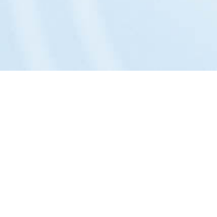
Das Unternehmen:
Philosophie »
Portrait »
Entwicklung »
Team »