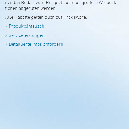
nen bei Bedarf zum Bei­spiel auch für grö­ße­re Wer­be­ak­
tionen abge­rufen werden.
Alle Rabatte gelten auch auf Pra­xis­ware.
> Pro­­duk­t­ein­­tausch
> Ser­vice­­leis­­tungen
> De­­tail­­­lierte Infos anfor­­­dern