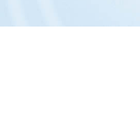
Das Unternehmen:
Philosophie »
Portrait »
Entwicklung »
Team »
Kontakt »