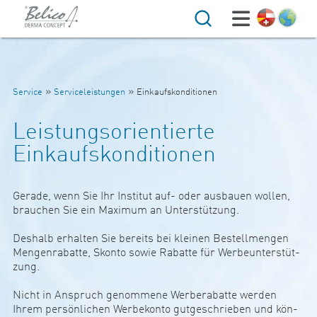
Suche
»
»
Service
Serviceleistungen
Einkaufskonditionen
Leistungsorientierte
Einkaufskonditionen
Gerade, wenn Sie Ihr Institut auf- oder aus­bauen wollen,
brau­chen Sie ein ­Ma­ximum an Unter­stüt­zung.
Des­halb erhalten Sie bereits bei klei­nen ­Be­s­tell­mengen
Men­gen­ra­batte, Skon­to ­sowie Rabatte für Wer­be­un­ter­stüt­
zung.
Nicht in Anspruch genom­mene Wer­be­ra­batte werden
Ihrem per­sön­li­chen Wer­be­konto gut­ge­schrieben und kön­