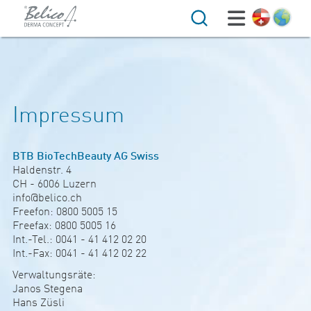
Suche
Impressum
BTB Bio­­Tech­Be­auty AG Swiss
Hal­denstr. 4
CH - 6006 Luzern
info@be­­lico.ch
Freefon: 0800 5005 15
Freefax: 0800 5005 16
Int.-Tel.: 0041 - 41 412 02 20
Int.-Fax: 0041 - 41 412 02 22
Ver­wal­tungs­räte:
Janos Ste­­gena
Hans Züsli