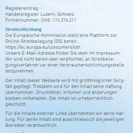
Regis­­te­r­ein­­trag:
Han­­dels­­re­­gister Luzern, Schweiz
Fir­men­nummer: CHE-113.274.211
Streit­sch­lich­tung
Die Euro­päi­sche Kom­mis­sion stellt eine Platt­form zur
Online-Streit­bei­le­gung (OS) bereit:
https://ec.europa.eu/con­su­mers/odr.
Unsere E-Mail-Adresse finden Sie oben im Impressum.
Wir sind nicht bereit oder verpf­lichtet, an Streit­bei­le­
gungs­ver­fahren vor einer Ver­brau­cher­sch­lich­tungs­s­telle
teil­zu­nehmen.
Der Inhalt dieser Web­seite wird mit größt­mög­li­cher Sorg­
falt gepf­legt. Trotzdem wird für den Inhalt keine Haf­tung
über­nommen. Druck­fehler, Irr­tümer und ände­rungen
bleiben vor­be­halten. Der Inhalt ist urhe­ber­recht­lich
geschützt.
Für die Inhalte externer Links über­nehmen wir keine Haf­
tung. Für deren Inhalt sind aus­sch­liess­lich die jewei­ligen
Bet­reiber ver­ant­wort­lich.