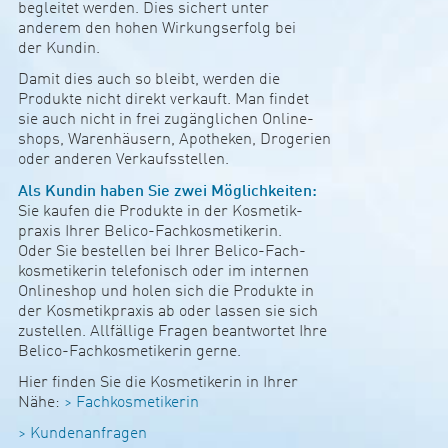
beg­­leitet werden. Dies sichert unter
ande­rem ­den hohen Wir­kungs­­er­­folg bei
der Kundin.
Damit dies auch so bleibt, werden die
Pro­­­dukte nicht direkt ver­­­kauft. Man findet
sie auch nicht in frei zugäng­­­li­chen Onli­­­ne­­-
shops, ­Wa­­ren­häu­­­sern, Apo­theken, Dro­­­ge­ri­en
oder anderen Ver­­­­­kaufs­s­­­tellen.
Als Kundin haben Sie zwei Mög­­li­ch­keiten:
Sie kaufen die Pro­­­dukte in der Kos­­me­tik-
­praxis Ihrer Belico-Fach­­kos­­me­­ti­kerin.
Oder Sie bes­­tellen bei Ihrer Belico-Fach-
­kos­­me­­ti­kerin tele­­fo­­nisch oder im internen
Onli­­ne­­shop und holen sich die Pro­dukte in
der Kos­­me­­ti­k­­praxis ab oder lassen sie sich
zus­­tellen. All­­fäl­­lige Fragen bean­t­wortet Ihre
Belico-Fach­­kos­­me­­ti­kerin gerne.
Hier finden Sie die Kos­­me­­ti­kerin in Ihrer
Nähe:
> Fach­kos­me­ti­kerin
> Kun­den­an­fragen