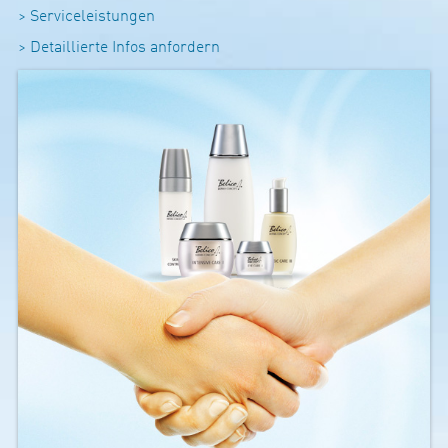
> Ser­vice­leis­tungen
> De­­­tail­­­­lierte Infos anfor­­­­dern