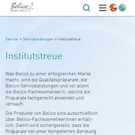
Suche
»
»
Service
Serviceleistungen
Institutstreue
Institutstreue
Was Belico zu einer erfol­g­­rei­chen Marke
macht, sind die Qua­­li­tät­­spräpa­­rate, die
Belico-Ser­vice­­leis­­tungen und vor allem
die Belico-Fach­­kos­­me­­ti­kerin, welche die
Präpa­­rate fach­­ge­­recht anwendet und
ver­­­kauft.
Die Pro­­­dukte von Belico sind aus­­­sch­­lie­ß­­lich
über Belico-Fach­­kos­­me­­ti­ke­­rinnen erhält-
­lich. Damit wird sicher­­ge­s­­tellt, dass die
Präpa­­rate von einer kom­pe­­tenten Ber­a­­tung