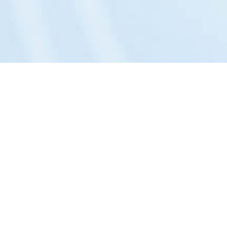
Das Unternehmen:
Philosophie »
Portrait »
Entwicklung »
Team »