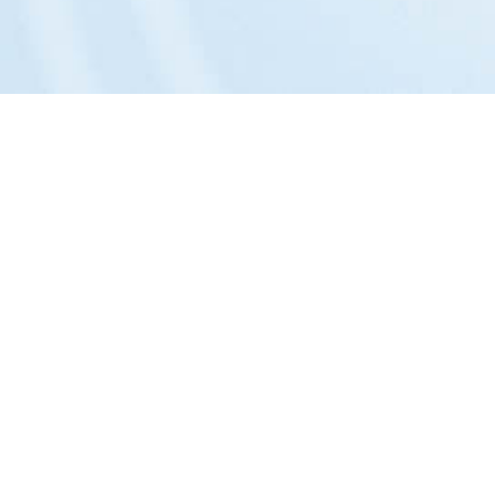
Das Unternehmen:
Philosophie »
Portrait »
Entwicklung »
Team »
Kontakt »