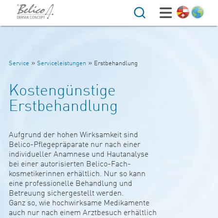
Suche
»
»
Service
Serviceleistungen
Erstbehandlung
Kostengünstige
Erstbehandlung
Auf­grund der hohen Wirk­sam­keit sind
Belico-Pfle­ge­präpa­rate nur nach einer
indi­vi­du­eller Anam­nese und Hau­t­ana­lyse
bei einer auto­ri­sierten Belico-Fach-
kos­me­ti­ke­rinnen erhält­lich. Nur so kann
eine pro­fes­sio­nelle Behand­lung und
Bet­reuung sicher­ge­s­tellt werden.
Ganz so, wie hoch­wirk­same Medi­ka­mente
auch nur nach einem Arzt­be­such erhält­lich