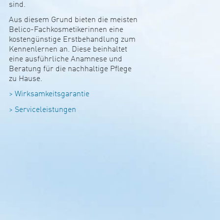
sind.
Aus diesem Grund bieten die meisten
Belico-Fach­kos­me­ti­ke­rinnen eine
kos­ten­güns­tige Erst­be­hand­lung zum
Ken­nen­lernen an. Diese bein­haltet
eine aus­führ­liche Anam­nese und
Bera­tung für die nach­hal­tige Pflege
zu Hause.
> Wirk­sam­keits­ga­rantie
> Ser­vice­leis­tungen