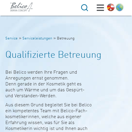
Suche
»
»
Service
Serviceleistungen
Betreuung
Qualifizierte Betreuung
Bei Belico werden Ihre Fragen und
Anre­gungen ernst genommen.
Denn gerade in der Kos­metik geht es
auch um Wärme und um das Gespürt-
und Ver­standen-Werden.
Aus diesem Grund beg­leitet Sie bei Belico
ein kom­pe­tentes Team mit Belico-Fach-
kos­me­ti­ke­rinnen, welche aus eigener
Erfah­rung wissen, was für Sie als
Kos­me­ti­kerin wichtig ist und Ihnen auch