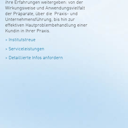
ihre Erfah­rungen wei­ter­geben: von der
Wir­kungs­weise und Anwen­dungs­viel­falt
der Präpa­rate, über die Praxis- und
Unter­neh­mens­füh­rung, bis hin zur
effek­tiven Haut­pro­b­lem­be­hand­lung einer
Kundin in Ihrer Praxis.
> In­sti­tut­st­reue
> Ser­vice­leis­tungen
> De­­tail­­­lierte Infos anfor­­­dern