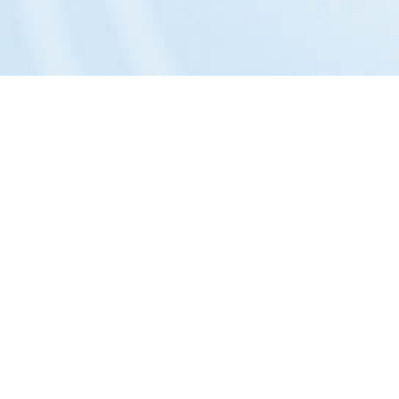
Das Unternehmen:
Philosophie »
Portrait »
Entwicklung »
Team »
Kontakt »