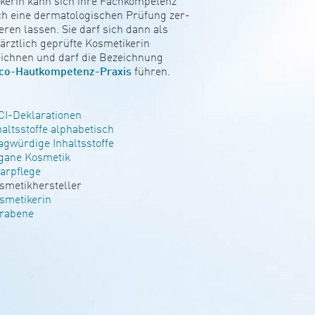
i­kerin kann sich ihre Fach­kom­pe­tenz
h eine der­ma­to­lo­gi­schen Prü­fung zer­
i­zieren lassen. Sie darf sich dann als
­ärzt­lich geprüfte Kos­me­ti­kerin
ichnen und darf die Bezeich­nung
co-Haut­kom­pe­tenz-Praxis
führen.
CI-Dekla­ra­­tionen
alts­­stoffe alpha­be­­tisch
ag­wür­dige Inhalts­stoffe
gane Kos­metik
arpf­lege
­me­tik­her­s­teller
­me­ti­kerin
r­a­bene