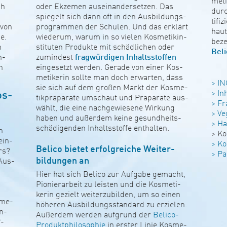
me­t
ch
oder Ekzemen aus­ein­an­der­setzen. Das
durc
spie­gelt sich dann oft in den Aus­bil­dung­s­
ti­f
 von
pro­grammen der Schulen. Und das erklärt
hau­t
e.
wie­derum, warum in so vielen Kos­me­tik­in­
beze
n
sti­tuten Pro­dukte mit schäd­li­chen oder
Beli
h­
zumin­dest
frag­wür­digen Inhalts­stoffen
n
ein­ge­setzt werden. Gerade von einer Kos­
me­ti­kerin sollte man doch erwarten, dass
> IN
sie sich auf dem großen Markt der Kos­me­
> Inh
os­
tik­präpa­rate umschaut und Präpa­rate aus­
> Fr
wählt, die eine nach­ge­wie­sene Wir­kung
> Ve
haben und außerdem keine gesund­heits­
> Ha
schä­d­i­genden Inhalts­stoffe ent­halten.
n
> Kos
ein­
> Kos
Belico bietet erfolg­reiche Weiter-
örs?
> Pa
bil­dungen an
 Aus­
Hier hat sich Belico zur Auf­­­gabe gemacht,
Pio­­nier­ar­beit zu leisten und die Kos­­me­­ti­
kerin gezielt wei­­ter­zu­­­bilden, um so einen
­me­
höheren Aus­­­bil­­dungs­­­stan­dard zu erzielen.
en­
Außerdem werden auf­grund der
Belico-
f­
Pro­dukt­phi­lo­so­phie
in erster Linie Kos­me­