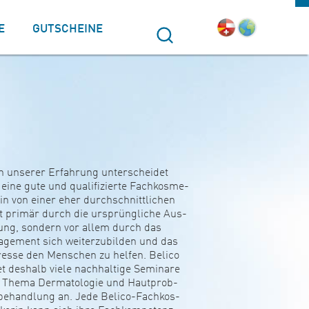
E
GUTSCHEINE
Suche
 unserer Erfah­rung unter­scheidet
 eine gute und qua­li­fi­zierte Fach­kos­me­
erin von einer eher durch­schnitt­li­chen
t primär durch die ursprüng­liche Aus­
dung, son­dern vor allem durch das
­ge­ment sich wei­ter­zu­bilden und das
r­esse den Men­schen zu helfen. Belico
et des­halb viele nach­hal­tige Semi­nare
Thema Der­ma­to­logie und Haut­pro­b­
be­hand­lung an. Jede Belico-Fach­kos­