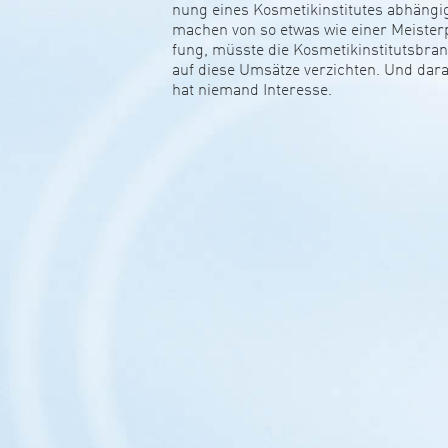
nung eines Kos­me­tik­in­sti­tutes abhängi
machen von so etwas wie einer Meis­ter­
fung, müsste die Kos­me­tik­in­sti­tuts­bra
auf diese Umsätze ver­zichten. Und dar
hat nie­mand Inter­esse.