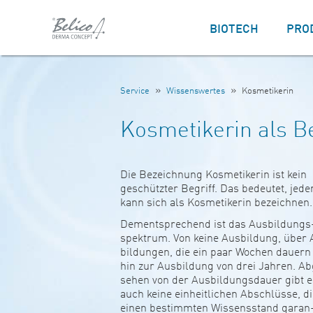
BIOTECH
PRO
»
»
Service
Wissenswertes
Kosmetikerin
Kosmetikerin als B
Die Bezeich­nung Kos­me­ti­kerin ist kein
geschützter Begriff. Das bedeutet, jede
kann sich als Kos­me­ti­kerin bezeichnen.
Dem­ent­sp­re­chend ist das Aus­bil­dungs
spek­trum. Von keine Aus­bil­dung, über
bil­dungen, die ein paar Wochen dauern
hin zur Aus­bil­dung von drei Jahren. A
sehen von der Aus­bil­dungs­dauer gibt 
auch keine ein­heit­li­chen Abschlüsse, d
einen bestimmten Wis­sens­stand garan