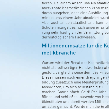
tieren. Bei einem Abschluss als staat­li
aner­kannte Kos­me­ti­ke­rinnen kann man
davon aus­gehen, dass eine Aus­bil­dung
min­des­tens einem Jahr absol­viert wurd
Aber auch an den staat­lich aner­kannte
Schulen man­gelt es nach unserer Erfa
rung sehr häufig an der Ver­mitt­lung vo
der­ma­to­lo­gi­schem Fach­wissen.
Mil­lio­nen­um­sätze für die K
me­tik­branche
Warum wird der Beruf der Kos­me­ti­keri
nicht als voll­wer­tiger Hand­werks­beruf 
ge­stuft, ver­g­leichs­weise dem des Fri­s
Diese müssen nach einer drei­jäh­rigen
bil­dung zusätz­lich eine Meis­ter­prü­fung
absol­vieren, um sich selb­ständig zu
machen. Ganz ein­fach: Geld! Pro Jahr
öffnen und sch­ließen tau­sende von Kos
tik­in­sti­tuten und damit werden Mil­lio­n
um­sätze gemacht. Würde man die Eröf