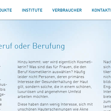
DUKTE
INSTITUTE
VERBRAUCHER
KONTAKT
eruf oder Berufung
Hinzu kommt: wer wird eigent­lich Kos­me­ti­
Nach
r
kerin? Was sind das für Frauen, die den
sich
Beruf Kos­me­ti­kerin aus­wählen? Häufig
ti­k
leider nicht Per­sonen, deren pri­märes
nich
­
Inter­esse der Gesun­d­er­hal­tung der Haut
bil­
 Aus­
gilt, son­dern solche, die in einem schönen,
Enga
 bis
luxu­riösen und ange­nehmen Umfeld
Inte
bge­
arbeiten möchten.
biet
es
zum 
ie
Diese haben dann wenig Inter­esse, sich mit
lem­
­
unsc­hönen Hau­ter­schei­nungen wie Akne