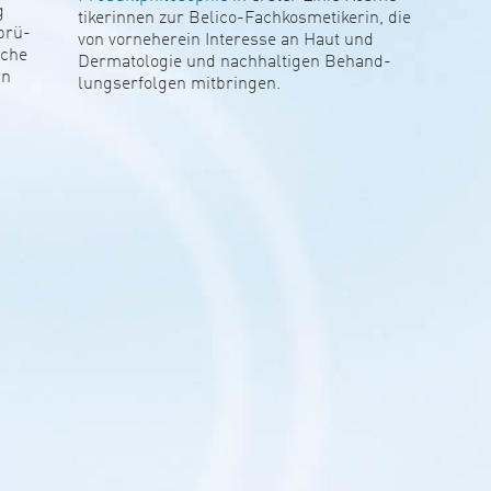
g
ti­ke­rinnen zur Belico-Fach­kos­me­ti­kerin, die
prü­
von vor­n­e­he­rein Inter­esse an Haut und
nche
Der­ma­to­logie und nach­hal­tigen Behand­
an
lungs­er­folgen mit­bringen.