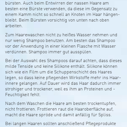
bürsten. Auch beim Ent­wirren der nassen Haa­re am
besten eine Bürste ver­wenden, da ­diese im Gegen­satz zu
einem Kam­m ­nicht so sch­nell an Knoten im Haar hän­gen­
b­leibt. Beim Bürsten vor­sich­ti­g von unten nach oben
arbeiten.
Zum Haare­wa­schen nicht zu hei­ßes ­Wasser nehmen und
nur wenig Sham­poo be­nutzen. Am besten das Shampoo
vor­ der Anwen­dung in einer kleinen Fla­sche mit Wasser
ver­dünnen. Shampoo immer gut aus­spülen.
Bei der Aus­wahl des Sham­poos darauf achten, dass dieses
milde Ten­side und keine Sili­kone ent­hält. Si­li­kone können
sich wie ein Film um die ­Schup­pen­schicht des Haares
legen, so dass keine pfle­genden Wirk­stoffe mehr ins Haar­
in­nere gelangen. Auf Dauer wird das Haar dadurch immer
stro­higer und tro­ckener, weil es ihm an Proteinen und ­
Feuch­tig­keit fehlt.
Nach dem Waschen die Haare am bes­ten tro­ck­en­tupfen,
nicht frot­tieren. Frot­tie­ren raut die Haa­r­ober­fläche auf,
macht die Haare spröde und damit anfällig für Spliss.
Bei langen Haaren sollten ansch­­­lie­­­ßen­d Pf­le­­­ge­­­pro­­­dukte