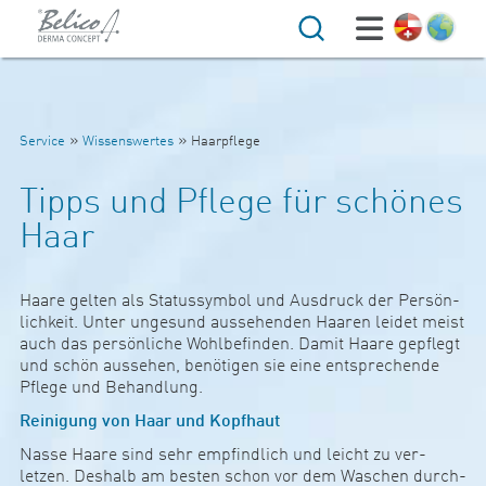
Suche
»
»
Service
Wissenswertes
Haarpflege
Tipps und Pflege für schönes
Haar
Haare gelten als Sta­tus­symbol und Aus­druck der Per­sön­
lich­keit. Unter unge­sund aus­se­henden Haaren leidet meist
auch das per­sön­liche Wohl­be­finden. Damit Haare gepf­legt
und schön aus­sehen, benö­t­igen sie eine ent­sp­re­chende
Pflege und Behand­lung.
Rei­ni­gung von Haar und Kopf­haut
Nasse Haare sind sehr emp­find­lich und leicht zu ver­
letzen. Des­halb am besten schon vor dem Waschen durch­