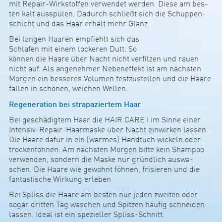
mit Repair-Wir­k­­­stof­fen ver­­­wendet werden. Diese am bes­
ten ­kalt aus­­­­­spülen. Dadurch sch­­­ließt sich die Schup­pen­­­
schicht und das Haar er­hält mehr Glanz.
Bei langen Haaren emp­­fiehlt sich das
Schlafen mit einem lockeren Dutt. So
können die Haare über Nacht nich­t ver­­­filzen und rauen
nicht auf. Als an­ge­­nehmer Neben­e­f­­fekt ist am ­nächsten
Morgen ein bes­­seres Volu­men ­fest­zu­­s­­tellen und die Haare
fallen in ­sc­hönen, wei­chen Wellen.
Rege­­ne­ra­­tion bei stra­pa­­ziertem Haar
Bei geschä­d­igtem Haar die HAIR CARE I im Sinne einer
Intensiv-Repair-Haar­­mas­ke ­über Nacht ein­wirken lassen.
Die Haa­re d­afür in ein (warmes) Han­d­­tuch wickeln oder
tro­­cken­föhnen. Am nächsten Mor­gen ­bitte kein Shampoo
ver­­wenden, son­­dern die Maske nur grün­d­­lich aus­­wa­­
schen. Die Haare wie gewohnt föhnen, fri­­sie­ren und die
fan­­tas­­ti­­sche Wir­kung erleben
Bei Spliss die Haare am besten nur jeden zweiten oder
sogar dritten Tag waschen und Spitzen häufig schneiden
lassen. Ideal ist ein spe­zi­eller Spliss-Schnitt.