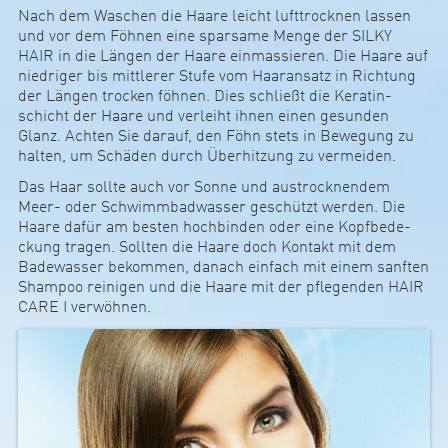
Nach dem Waschen die Haare leicht luft­trocknen lassen
und vor dem Föhnen eine spar­same Menge der SILKY
HAIR in die Längen der Haare ein­mas­sieren. Die Haare auf
nie­d­riger bis mitt­lerer Stufe vom Haar­an­satz in Rich­tung
der Längen tro­cken föhnen. Dies sch­ließt die Kera­tin­
schicht der Haare und ver­leiht ihnen einen gesunden
Glanz. Achten Sie darauf, den Föhn stets in Bewe­gung zu
halten, um Schäden durch Über­hit­zung zu ver­meiden.
Das Haar sollte auch vor Sonne und aus­trock­nendem
Meer- oder Schwimm­bad­wasser geschützt werden. Die
Haare dafür am besten hoch­binden oder eine Kopf­be­de­
ckung tragen. Sollten die Haare doch Kon­takt mit dem
Bade­wasser bekommen, danach ein­fach mit einem sanften
Shampoo rei­nigen und die Haare mit der pfle­genden HAIR
CARE I ver­wöhnen.