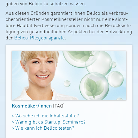
gaben von Belico zu schätzen wissen.
Aus diesen Gründen garan­tiert Ihnen Belico als ver­brau­
cher­o­ri­en­tierter Kos­me­tik­her­s­teller nicht nur eine sicht­
bare Haut­bild­ver­bes­se­rung son­dern auch die Berück­sich­
ti­gung von gesund­heit­li­chen Aspekten bei der Ent­wick­lung
der
Belico-Pfle­ge­präpa­rate
.
Kos­­me­­tiker/innen
(FAQ)
> Wo sehe ich die Inhalts­­stoffe?
> Wann gibt es Startup-Semi­­nare?
> Wie kann ich Belico testen?