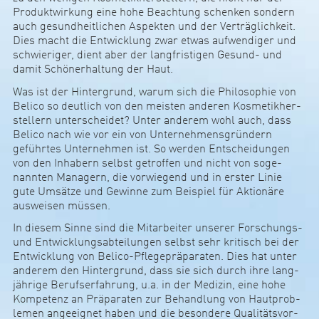
Pro­dukt­wir­kung eine hohe Beach­tung schenken son­dern
auch gesund­heit­li­chen Aspekten und der Ver­träg­lich­keit.
Dies macht die Ent­wick­lung zwar etwas auf­wen­diger und
schwie­riger, dient aber der lang­fris­tigen Gesund- und
damit Schön­er­hal­tung der Haut.
Was ist der Hin­ter­grund, warum sich die Phi­lo­so­phie von
Belico so deut­lich von den meisten anderen Kos­me­tik­her­
s­tel­lern unter­scheidet? Unter anderem wohl auch, dass
Belico nach wie vor ein von Unter­neh­mens­grün­dern
geführtes Unter­nehmen ist. So werden Ent­schei­dungen
von den Inha­bern selbst getroffen und nicht von soge­
nannten Mana­gern, die vor­wie­gend und in erster Linie
gute Umsätze und Gewinne zum Bei­spiel für Aktio­näre
aus­weisen müssen.
In diesem Sinne sind die Mit­ar­beiter unserer For­schungs-
und Ent­wick­lungs­ab­tei­lungen selbst sehr kri­­tisch bei der
Ent­­wick­­lung von Belico-Pfle­­ge­präpa­­raten. Dies hat unter
anderem den Hin­­ter­­grund, dass sie sich durch ihre lang­
jäh­rige Beruf­s­er­fah­rung, u.a. in der Medizin, eine hohe
Kom­pe­tenz an Präpa­raten zur Behand­lung von Haut­pro­b­
lemen ange­eignet haben und die beson­dere Qua­li­täts­vor­