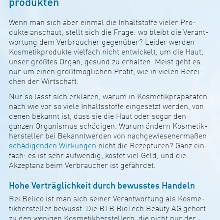
pro­dukten
Wenn man sich aber einmal die Inhalt­stoffe vieler Pro­
dukte anschaut, stellt sich die Frage: wo bleibt die Ver­ant­
wor­tung dem Ver­brau­cher gegen­über? Leider werden
Kos­me­tik­pro­dukte viel­fach nicht ent­wi­ckelt, um die Haut,
unser größtes Organ, gesund zu erhalten. Meist geht es
nur um einen größt­mög­li­chen Profit, wie in vielen Berei­
chen der Wirt­schaft.
Nur so lässt sich erklären, warum in Kos­me­tik­präpa­raten
nach wie vor so viele Inhalts­stoffe ein­ge­setzt werden, von
denen bekannt ist, dass sie die Haut oder sogar den
ganzen Orga­nismus schä­d­igen. Warum ändern Kos­me­tik­
her­s­teller bei Bekannt­werden von nach­ge­wie­se­ner­maßen
schä­d­i­genden Wir­kungen
nicht die Rezep­turen? Ganz ein­
fach: es ist sehr auf­wendig, kostet viel Geld, und die
Akzeptanz beim Ver­brau­cher ist gefährdet.
Hohe Ver­träg­lich­keit durch­ ­be­wusstes Han­deln
Bei Belico ist man sich seiner Ver­ant­wor­tung als Kos­me­
tik­her­s­teller bewusst. Die BTB Bio­Tech Beauty AG gehört
zu den wenigen Kos­me­tik­her­s­tel­lern, die nicht nur der