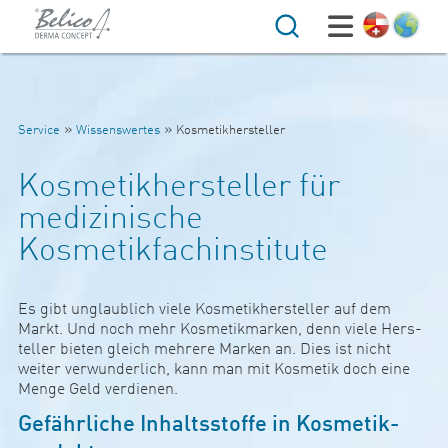
Suche
»
»
Service
Wissenswertes
Kosmetikhersteller
Kosmetikhersteller für
medizinische
Kosmetikfachinstitute
Es gibt unglaub­lich viele Kos­me­tik­her­s­teller auf dem
Markt. Und noch mehr Kos­me­tik­marken, denn viele Her­s­
teller bieten gleich meh­rere Marken an. Dies ist nicht
weiter ver­wun­der­lich, kann man mit Kos­metik doch eine
Menge Geld ver­dienen.
Gefähr­liche Inhalts­stof­fe in Kos­me­tik­