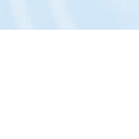
Das Unternehmen:
Philosophie »
Portrait »
Entwicklung »
Team »
Kontakt »