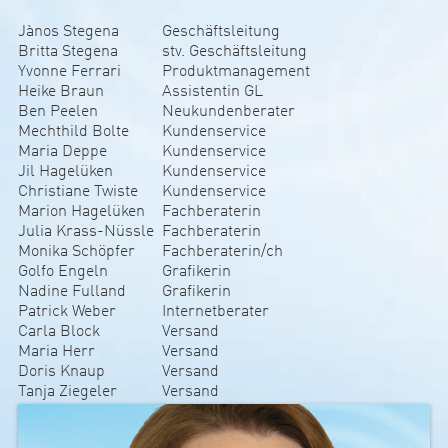
Jànos Stegena
Geschäftsleitung
Britta Stegena
stv. Geschäftsleitung
Yvonne Ferrari
Produktmanagement
Heike Braun
Assistentin GL
Ben Peelen
Neukundenberater
Mechthild Bolte
Kundenservice
Maria Deppe
Kundenservice
Jil Hagelüken
Kundenservice
Christiane Twiste
Kundenservice
Marion Hagelüken
Fachberaterin
Julia Krass-Nüssle
Fachberaterin
Monika Schöpfer
Fachberaterin/ch
Golfo Engeln
Grafikerin
Nadine Fulland
Grafikerin
Patrick Weber
Internetberater
Carla Block
Versand
Maria Herr
Versand
Doris Knaup
Versand
Tanja Ziegeler
Versand