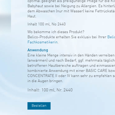
optimal geeignet als preisgünstige Pflege für die K
Babyhaut sowie bei Neigung zu Allergien. Es hinterl
dem Abwaschen (nur mit Wasser) keine Fettrückstä
Haut.
Inhalt 100 ml, No 2440
Wo bekomme ich dieses Produkt?
Belico-Produkte erhalten Sie exklusiv bei Ihrer
Beli
Fachkosmetikerin
.
Anwendung
Eine kleine Menge intensiv in den Händen verreiben
(anwärmen) und nach Bedarf, ggf. mehrmals täglich,
betroffenen Hautbereiche auftragen und einmassier
kombinierte Anwendung mit einer BASIC CARE bzw
CONCENTRATE II oder IV kann sehr zu empfehlen se
in die Augen bringen.
Inhalt: 100 ml,
Nr. 2440
Bestellen