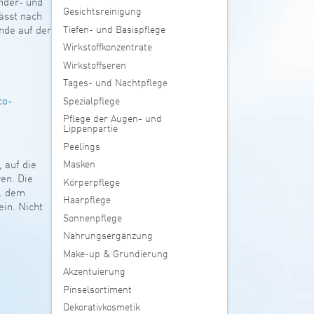
inder- und
Gesichtsreinigung
ässt nach
Tiefen- und Basispflege
nde auf der
Wirkstoffkonzentrate
Wirkstoffseren
Tages- und Nachtpflege
Spezialpflege
co-
Pflege der Augen- und
Lippenpartie
Peelings
Masken
 auf die
en. Die
Körperpflege
. dem
Haarpflege
in. Nicht
Sonnenpflege
Nahrungsergänzung
Make-up & Grundierung
Akzentuierung
Pinselsortiment
Dekorativkosmetik