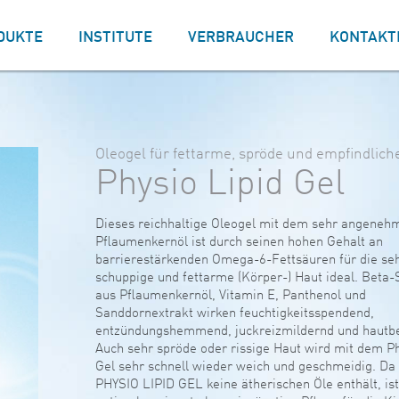
DUKTE
INSTITUTE
VERBRAUCHER
KONTAKT
Oleogel für fettarme, spröde und empfindlich
Physio Lipid Gel
Dieses reichhaltige Oleogel mit dem sehr angeneh
Pflaumenkernöl ist durch seinen hohen Gehalt an
barrierestärkenden Omega-6-Fettsäuren für die seh
schuppige und fettarme (Körper-) Haut ideal. Beta-S
aus Pflaumenkernöl, Vitamin E, Panthenol und
Sanddornextrakt wirken feuchtigkeitsspendend,
entzündungshemmend, juckreizmildernd und hautb
Auch sehr spröde oder rissige Haut wird mit dem Ph
Gel sehr schnell wieder weich und geschmeidig. Da
PHYSIO LIPID GEL keine ätherischen Öle enthält, is