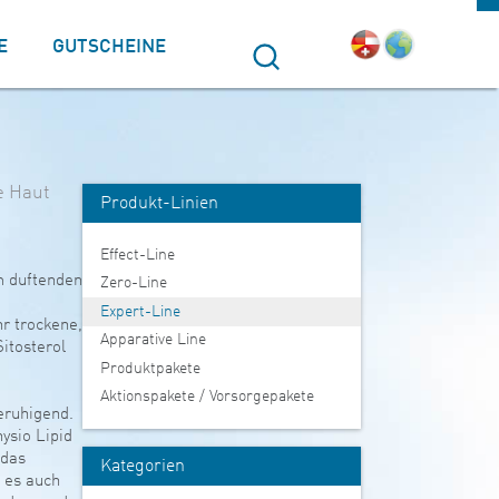
E
GUTSCHEINE
Suche
e Haut
Produkt-Linien
Effect-Line
m duftenden
Zero-Line
Expert-Line
r trockene,
Apparative Line
itosterol
Produktpakete
Aktionspakete / Vorsorgepakete
eruhigend.
ysio Lipid
 das
Kategorien
t es auch