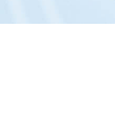
Das Unternehmen:
Philosophie »
Portrait »
Entwicklung »
Team »
Kontakt »