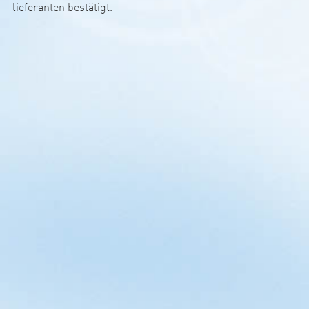
lie­­fe­r­anten bestä­­tigt.