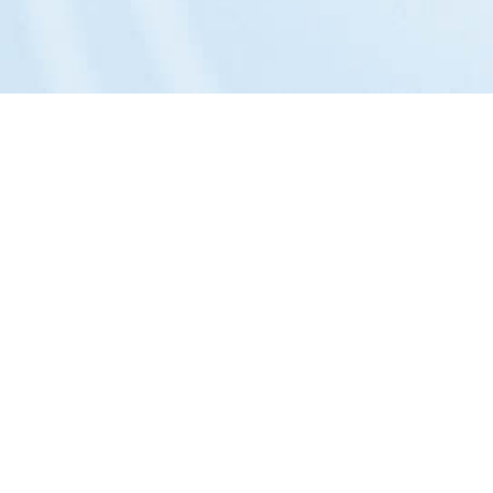
Das Unternehmen:
Philosophie »
Portrait »
Entwicklung »
Team »
Kontakt »