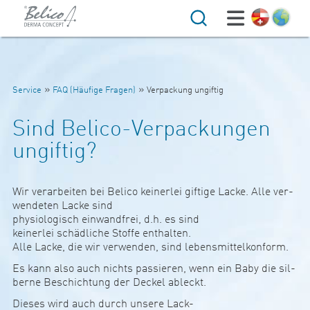
Suche
»
»
Service
FAQ (Häufige Fragen)
Verpackung ungiftig
Sind Belico-Ver­pa­ckungen
ungiftig?
Wir ver­­ar­beiten bei Belico kei­­nerlei gif­­tige Lacke. Alle ver­­
wen­­deten Lacke sind
phy­­si­o­­lo­­gisch ein­wan­d­frei, d.h. es sind
kei­­nerlei schäd­­­liche Stoffe ent­­halten.
Alle Lacke, die wir ver­­wenden, sind leben­s­­­mit­­­tel­­kon­­form.
Es kann also auch nichts pas­­sieren, wenn ein Baby die sil­
berne Beschich­­tung der Deckel ableckt.
Dieses wird auch durch unsere Lack-