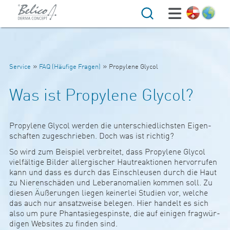
Suche
»
»
Service
FAQ (Häufige Fragen)
Propylene Glycol
Was ist Propylene Glycol?
Pro­py­lene Glycol werden die unter­schied­lichsten Eigen­
schaften zuge­schrieben. Doch was ist richtig?
So wird zum Bei­spiel ver­b­reitet, dass Pro­py­lene Glycol
viel­fäl­tige Bilder all­er­gi­scher Hau­t­re­ak­tionen her­vor­rufen
kann und dass es durch das Ein­sch­leusen durch die Haut
zu Nie­ren­schäden und Lebera­no­ma­lien kommen soll. Zu
diesen Äuße­rungen liegen kei­nerlei Stu­dien vor, welche
das auch nur ansatz­weise belegen. Hier han­delt es sich
also um pure Phan­ta­sie­ge­spinste, die auf einigen frag­wür­
digen Web­sites zu finden sind.