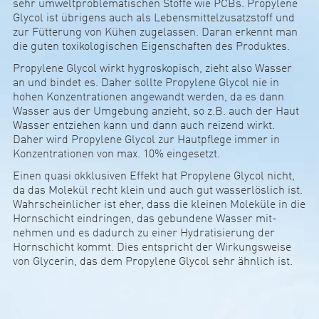
sehr umwel­t­­­pro­b­­le­­ma­­ti­­schen Stoffe wie PCBs. Pro­­­py­­­lene
Glycol ist übri­­gens auch als Leben­s­­­mit­­­tel­zu­­­sat­z­­stoff und
zur Füt­­te­rung von Kühen zuge­lassen. Daran erkennt man
die guten toxi­­ko­­lo­­gi­­schen Eigen­­schaften des Pro­­­duktes.
Pro­­­­­­­py­­­­­­­lene Glycol wirkt hygros­­­­ko­­­­pisch, zieht also Wasser
an und bindet es. Daher sollte Pro­­­­­­­py­­­­­­­lene Glycol nie in
hohen Kon­zen­t­ra­­­­tionen ange­wandt werden, da es dann
Wasser aus der Umge­­­­bung anzieht, so z.B. auch der Haut
Wasser ent­­­­­­­ziehen kann und dann auch rei­zend wirkt.
Daher wird Pro­­­­­­­py­­­­­­­lene Glycol zur Hautpf­­­­lege immer in
Kon­zen­t­ra­­­­tionen von max. 10% ein­­­­ge­­­­setzt.
Einen quasi okk­lu­­­siven Effekt hat Pro­­­­­py­­­­­lene Glycol nicht,
da das Molekül recht klein und auch gut was­­­ser­lös­­­lich ist.
Wahr­­­schein­­­li­cher ist eher, dass die kleinen Mole­­­küle in die
Horn­­­schicht ein­dringen, das gebun­­­dene Wasser mit­­­­­
nehmen und es dadurch zu einer Hyd­ra­­­ti­­­sie­rung der
Horn­­­schicht kommt. Dies ent­spricht der Wir­kungs­­­weise
von Gly­­­cerin, das dem Pro­­­­­py­­­­­lene Glycol sehr ähn­­­lich ist.