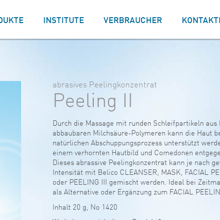
DUKTE
INSTITUTE
VERBRAUCHER
KONTAKT
abrasives Peelingkonzentrat
Peeling II
Durch die Massage mit runden Schleifpartikeln aus 
abbaubaren Milchsäure-Polymeren kann die Haut b
natürlichen Abschuppungsprozess unterstützt werd
einem verhornten Hautbild und Comedonen entgeg
Dieses abrassive Peelingkonzentrat kann je nach g
Intensität mit Belico CLEANSER, MASK, FACIAL PE
oder PEELING III gemischt werden. Ideal bei Zeitm
als Alternative oder Ergänzung zum FACIAL PEELI
Inhalt 20 g, No 1420