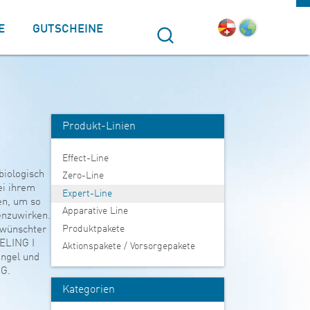
E
GUTSCHEINE
Suche
Produkt-Linien
Effect-Line
biologisch
Zero-Line
ei ihrem
Expert-Line
en, um so
Apparative Line
enzuwirken.
Produktpakete
ewünschter
ELING I
Aktionspakete / Vorsorgepakete
angel und
NG.
Kategorien