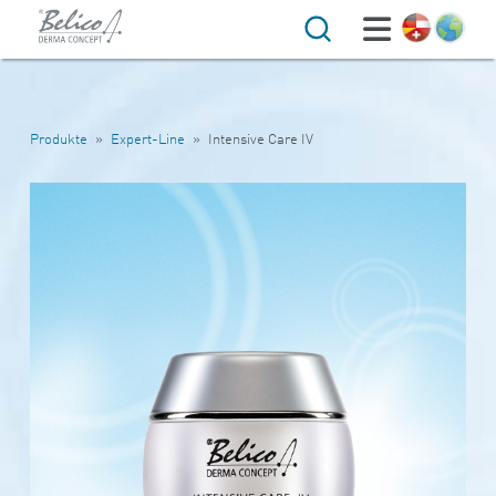
Suche
Produkte
»
Expert-Line
»
Intensive Care IV