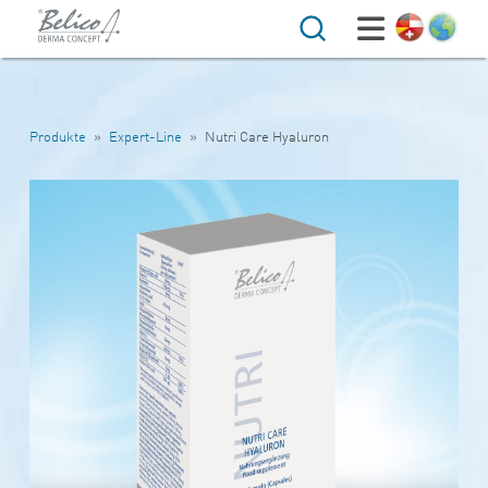
Suche
Produkte
»
Expert-Line
»
Nutri Care Hyaluron