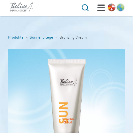
Suche
Produkte
»
Sonnenpflege
»
Bronzing Cream